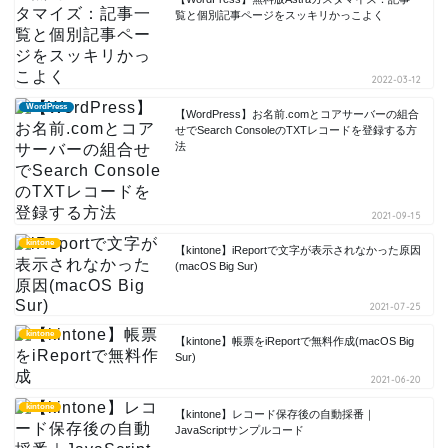
覧と個別記事ページをスッキリかっこよく
2022-03-12
WordPress
【WordPress】お名前.comとコアサーバーの組合
せでSearch ConsoleのTXTレコードを登録する方
法
2021-09-15
kintone
【kintone】iReportで文字が表示されなかった原因
(macOS Big Sur)
2021-07-25
kintone
【kintone】帳票をiReportで無料作成(macOS Big
Sur)
2021-06-20
kintone
【kintone】レコード保存後の自動採番｜
JavaScriptサンプルコード