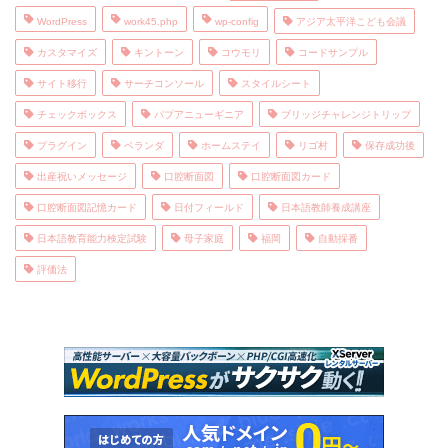
WordPress
work45.php
wp-config
アジア太平洋こども会議
カスタマイズ
キントーン
コウモリ
コードサンプル
サイト移行
サーチコンソール
スタイルシート
チェックボックス
パプアニューギニア
ブリッジチャレンジトリップ
プラグイン
ベランダ
ホームステイ
リゴ村
保存成功後
出産祝いメッセージ
口腔断面図
口腔断面図カード
口腔断面図記憶カード
日付フィールド
日本語教師養成講座
日本語教育能力検定試験
母子家庭
福岡
自動採番
評価法