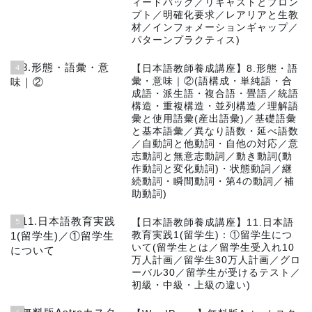
ィードバック／リキャストとプロン
プト／明確化要求／レアリアと生教
材／インフォメーションギャップ／
パターンプラクティス)
4
【日本語教師養成講座】8.形態・語
彙・意味｜②(語構成・単純語・合
成語・派生語・複合語・畳語／統語
構造・重複構造・並列構造／理解語
彙と使用語彙(産出語彙)／基礎語彙
と基本語彙／異なり語数・延べ語数
／自動詞と他動詞・自他の対応／意
志動詞と無意志動詞／動き動詞(動
作動詞と変化動詞)・状態動詞／継
続動詞・瞬間動詞・第4の動詞／補
助動詞)
5
【日本語教師養成講座】11.日本語
教育実践1(留学生)：①留学生につ
いて(留学生とは／留学生受入れ10
万人計画／留学生30万人計画／グロ
ーバル30／留学生が受けるテスト／
初級・中級・上級の違い)