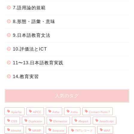
7.語用論的規範
8.形態・語彙・意味
9.日本語教育文法
10.評価法とICT
11〜13.日本語教育実践
14.教育実習
人気のタグ
Apache
APCC
Ashe
Astra
Contact Form 7
CSS
Duplicator
Elementor
iReport
JavaScript
kintone
MAMP
Sequoia
TXTレコード
WAF