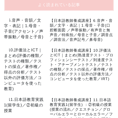
よく読まれている記事
1
【日本語教師養成講座】6.音声・音
韻／文字・表記｜1.母音・子音(口
腔断面図 ／声帯振動／有声音と無
声音／特殊拍／母音と子音／調音点
／調音法／音声記号／鼻母音)
2
【日本語教師養成講座】10.評価法
とICT｜まとめ(熟達度テスト・プロ
フィシェンシーテスト／到達度テス
ト・アチーブメントテスト／テスト
の種類／テストの採点／著作権／得
点の分析／テスト以外の評価方法／
コンピュータを使った教育／IRT)
3
【日本語教師養成講座】11.日本語
教育実践1(留学生) ：②初級の授業
(授業の流れ／クエスチョン／グロ
ーバルエラーとローカルエラー／フ