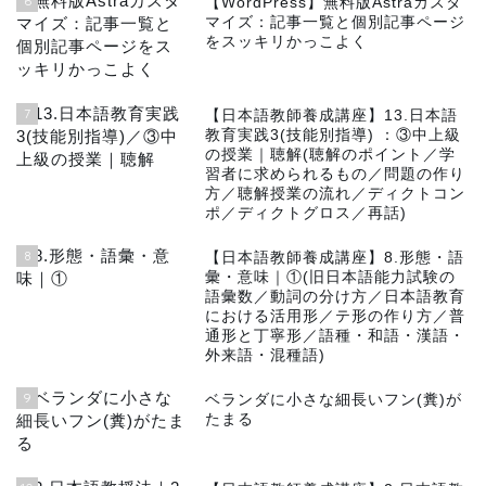
6
【WordPress】無料版Astraカスタ
マイズ：記事一覧と個別記事ページ
をスッキリかっこよく
7
【日本語教師養成講座】13.日本語
教育実践3(技能別指導) ：③中上級
の授業｜聴解(聴解のポイント／学
習者に求められるもの／問題の作り
方／聴解授業の流れ／ディクトコン
ポ／ディクトグロス／再話)
8
【日本語教師養成講座】8.形態・語
彙・意味｜①(旧日本語能力試験の
語彙数／動詞の分け方／日本語教育
における活用形／テ形の作り方／普
通形と丁寧形／語種・和語・漢語・
外来語・混種語)
9
ベランダに小さな細長いフン(糞)が
たまる