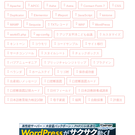
Apache
APCC
Ashe
Astra
Contact Form 7
CSS
Duplicator
Elementor
iReport
JavaScript
kintone
MAMP
Sequoia
TXTレコード
WAF
WordPress
work45.php
wp-config
アジア太平洋こども会議
カスタマイズ
キントーン
コウモリ
コードサンプル
サイト移行
サーチコンソール
スタイルシート
チェックボックス
パプアニューギニア
ブリッジチャレンジトリップ
プラグイン
ベランダ
ホームステイ
リゴ村
保存成功後
出産祝いメッセージ
口腔断面図
口腔断面図カード
口腔断面図記憶カード
日付フィールド
日本語教師養成講座
日本語教育能力検定試験
母子家庭
福岡
自動採番
評価法