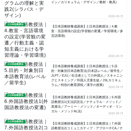
イン／カリキュラム・デザイン／教材・教具)
2020-09-13
2.日本語教授法
【日本語教師養成講座】2.日本語教授法｜4.教
室・言語環境の設定(学習観の変遷／学習環境／多
言語環境)
2020-09-13
2.日本語教授法
【日本語教師養成講座】2.日本語教授法｜5.目
的・対象別日本語教育法(日本語レベル／留学生／
JLPT／EJU／生活者としての外国人／スキャニン
グとスキミング／外国人児童生徒／JSLカリキュ
ラム／特別の教育課程／漢字の授業)
2020-09-13
2.日本語教授法
【日本語教師養成講座】2.日本語教授法｜6.外国
語教授法1(文法訳読法／ナチュラル・メソッド／
直接法／アーミー・メソッド／オーディオ・リン
ガル・メソッドAL法)
2020-09-13
2.日本語教授法
【日本語教師養成講座】2.日本語教授法｜7.外国
語教授法2(コミュニカティブ・アプローチCA／ナ