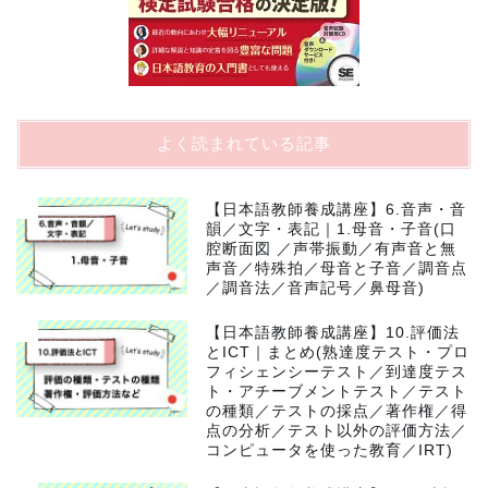
よく読まれている記事
1
【日本語教師養成講座】6.音声・音
韻／文字・表記｜1.母音・子音(口
腔断面図 ／声帯振動／有声音と無
声音／特殊拍／母音と子音／調音点
／調音法／音声記号／鼻母音)
2
【日本語教師養成講座】10.評価法
とICT｜まとめ(熟達度テスト・プロ
フィシェンシーテスト／到達度テス
ト・アチーブメントテスト／テスト
の種類／テストの採点／著作権／得
点の分析／テスト以外の評価方法／
コンピュータを使った教育／IRT)