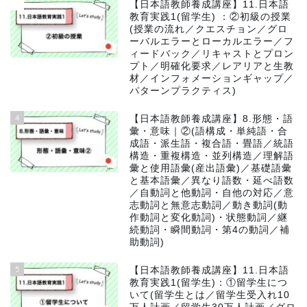
3
【日本語教師養成講座】11.日本語
教育実践1(留学生) ：②初級の授業
(授業の流れ／クエスチョン／グロ
ーバルエラーとローカルエラー／フ
ィードバック／リキャストとプロン
プト／明確化要求／レアリアと生教
材／インフォメーションギャップ／
パターンプラクティス)
4
【日本語教師養成講座】8.形態・語
彙・意味｜②(語構成・単純語・合
成語・派生語・複合語・畳語／統語
構造・重複構造・並列構造／理解語
彙と使用語彙(産出語彙)／基礎語彙
と基本語彙／異なり語数・延べ語数
／自動詞と他動詞・自他の対応／意
志動詞と無意志動詞／動き動詞(動
作動詞と変化動詞)・状態動詞／継
続動詞・瞬間動詞・第4の動詞／補
助動詞)
5
【日本語教師養成講座】11.日本語
教育実践1(留学生)：①留学生につ
いて(留学生とは／留学生受入れ10