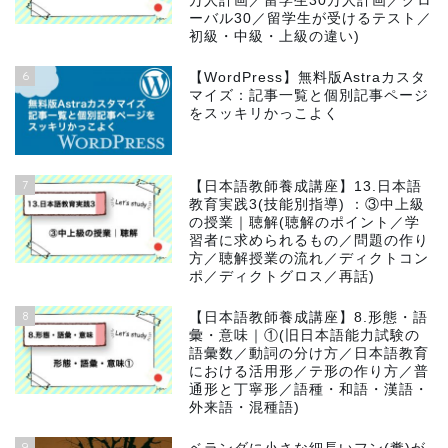
万人計画／留学生30万人計画／グロ
ーバル30／留学生が受けるテスト／
初級・中級・上級の違い)
6
【WordPress】無料版Astraカスタ
マイズ：記事一覧と個別記事ページ
をスッキリかっこよく
7
【日本語教師養成講座】13.日本語
教育実践3(技能別指導) ：③中上級
の授業｜聴解(聴解のポイント／学
習者に求められるもの／問題の作り
方／聴解授業の流れ／ディクトコン
ポ／ディクトグロス／再話)
8
【日本語教師養成講座】8.形態・語
彙・意味｜①(旧日本語能力試験の
語彙数／動詞の分け方／日本語教育
における活用形／テ形の作り方／普
通形と丁寧形／語種・和語・漢語・
外来語・混種語)
9