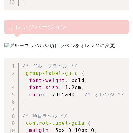
}
オレンジバージョン
/* グループラベル */
.group-label-gaia
{
font-weight
:
 bold
;
font-size
:
 1.2em
;
color
:
 #df5a00
;
/* オレンジ */
}
/* 項目ラベル */
.control-label-gaia
{
margin
:
 5px 0 10px 0
;