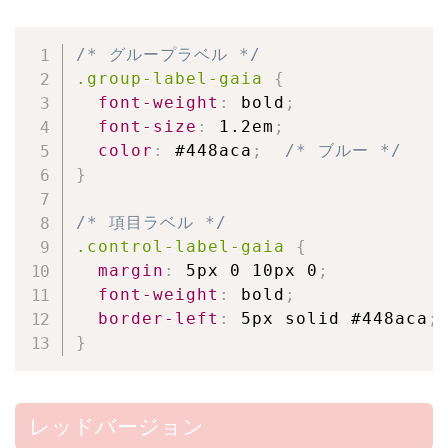
/* グループラベル */
.group-label-gaia
{
font-weight
:
 bold
;
font-size
:
 1.2em
;
color
:
 #448aca
;
/* ブルー */
}
/* 項目ラベル */
.control-label-gaia
{
margin
:
 5px 0 10px 0
;
font-weight
:
 bold
;
border-left
:
 5px solid #448aca
;
}
レッドバージョン