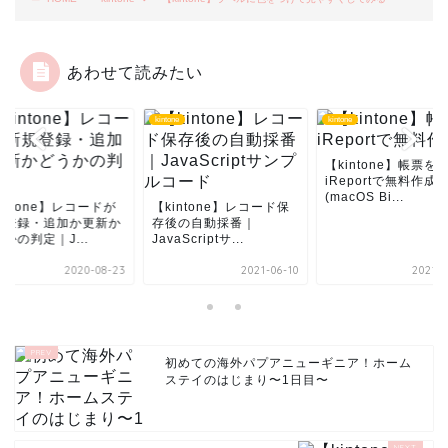
あわせて読みたい
ne
kintone
kintone
【kintone】帳票を
iReportで無料作成
(macOS Bi...
intone】レコードが
【kintone】レコード保
規登録・追加か更新か
存後の自動採番｜
かの判定｜J...
JavaScriptサ...
2020-08-23
2021-06-10
2021-0
初めての海外パプアニューギニア！ホーム
ステイのはじまり〜1日目〜