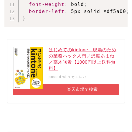
font-weight
:
 bold
;
border-left
:
 5px solid #df5a00
;
}
はじめてのkintone 現場のため
の業務ハック入門／沢渡あまね
／高木咲希【1000円以上送料無
料】
posted with
カエレバ
楽天市場で検索