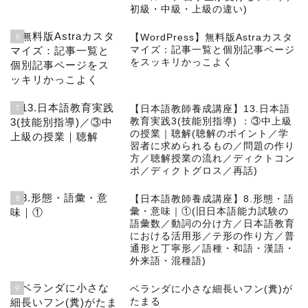
初級・中級・上級の違い)
6
【WordPress】無料版Astraカスタ
マイズ：記事一覧と個別記事ページ
をスッキリかっこよく
7
【日本語教師養成講座】13.日本語
教育実践3(技能別指導) ：③中上級
の授業｜聴解(聴解のポイント／学
習者に求められるもの／問題の作り
方／聴解授業の流れ／ディクトコン
ポ／ディクトグロス／再話)
8
【日本語教師養成講座】8.形態・語
彙・意味｜①(旧日本語能力試験の
語彙数／動詞の分け方／日本語教育
における活用形／テ形の作り方／普
通形と丁寧形／語種・和語・漢語・
外来語・混種語)
9
ベランダに小さな細長いフン(糞)が
たまる