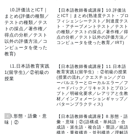
2
【日本語教師養成講座】10.評価法
とICT｜まとめ(熟達度テスト・プロ
フィシェンシーテスト／到達度テス
ト・アチーブメントテスト／テスト
の種類／テストの採点／著作権／得
点の分析／テスト以外の評価方法／
コンピュータを使った教育／IRT)
3
【日本語教師養成講座】11.日本語
教育実践1(留学生) ：②初級の授業
(授業の流れ／クエスチョン／グロ
ーバルエラーとローカルエラー／フ
ィードバック／リキャストとプロン
プト／明確化要求／レアリアと生教
材／インフォメーションギャップ／
パターンプラクティス)
4
【日本語教師養成講座】8.形態・語
彙・意味｜②(語構成・単純語・合
成語・派生語・複合語・畳語／統語
構造・重複構造・並列構造／理解語