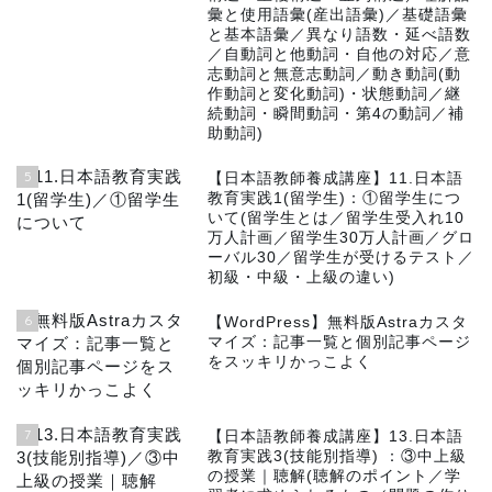
彙と使用語彙(産出語彙)／基礎語彙
と基本語彙／異なり語数・延べ語数
／自動詞と他動詞・自他の対応／意
志動詞と無意志動詞／動き動詞(動
作動詞と変化動詞)・状態動詞／継
続動詞・瞬間動詞・第4の動詞／補
助動詞)
5
【日本語教師養成講座】11.日本語
教育実践1(留学生)：①留学生につ
いて(留学生とは／留学生受入れ10
万人計画／留学生30万人計画／グロ
ーバル30／留学生が受けるテスト／
初級・中級・上級の違い)
6
【WordPress】無料版Astraカスタ
マイズ：記事一覧と個別記事ページ
をスッキリかっこよく
7
【日本語教師養成講座】13.日本語
教育実践3(技能別指導) ：③中上級
の授業｜聴解(聴解のポイント／学