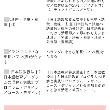
習者に求められるもの／問題の作り
方／聴解授業の流れ／ディクトコン
ポ／ディクトグロス／再話)
8
【日本語教師養成講座】8.形態・語
彙・意味｜①(旧日本語能力試験の
語彙数／動詞の分け方／日本語教育
における活用形／テ形の作り方／普
通形と丁寧形／語種・和語・漢語・
外来語・混種語)
9
ベランダに小さな細長いフン(糞)が
たまる
10
【日本語教師養成講座】2.日本語教
授法｜2.日本語教育プログラムの理
解と実践1(プログラム・デザイン／
コース・デザイン／社会参加を促進
する教室活動／教育リソース)