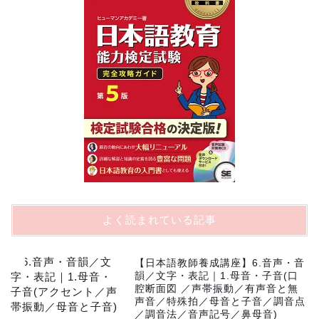
よく読まれている記事
1
【日本語教師養成講座】6.音声・音
韻／文字・表記｜1.母音・子音(口
腔断面図 ／声帯振動／有声音と無
声音／特殊拍／母音と子音／調音点
／調音法／音声記号／鼻母音)