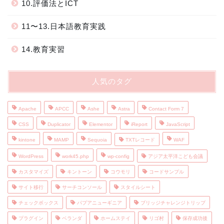
10.評価法とICT
11〜13.日本語教育実践
14.教育実習
人気のタグ
Apache
APCC
Ashe
Astra
Contact Form 7
CSS
Duplicator
Elementor
iReport
JavaScript
kintone
MAMP
Sequoia
TXTレコード
WAF
WordPress
work45.php
wp-config
アジア太平洋こども会議
カスタマイズ
キントーン
コウモリ
コードサンプル
サイト移行
サーチコンソール
スタイルシート
チェックボックス
パプアニューギニア
ブリッジチャレンジトリップ
プラグイン
ベランダ
ホームステイ
リゴ村
保存成功後