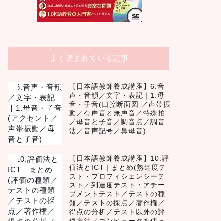
よく読まれている記事
【日本語教師養成講座】6.音
1
声・音韻／文字・表記｜1.母
音・子音(口腔断面図 ／声帯振
動／有声音と無声音／特殊拍
／母音と子音／調音点／調音
法／音声記号／鼻母音)
【日本語教師養成講座】10.評
2
価法とICT｜まとめ(熟達度テ
スト・プロフィシェンシーテ
スト／到達度テスト・アチー
ブメントテスト／テストの種
類／テストの採点／著作権／
得点の分析／テスト以外の評
価方法／コンピュータを使っ