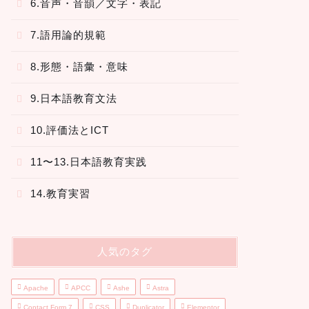
6.音声・音韻／文字・表記
7.語用論的規範
8.形態・語彙・意味
9.日本語教育文法
10.評価法とICT
11〜13.日本語教育実践
14.教育実習
人気のタグ
Apache
APCC
Ashe
Astra
Contact Form 7
CSS
Duplicator
Elementor