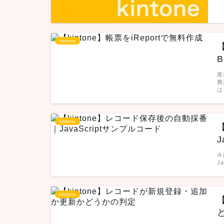
kintone
【
B
業
費
は
kintone
J
今
J
kintone