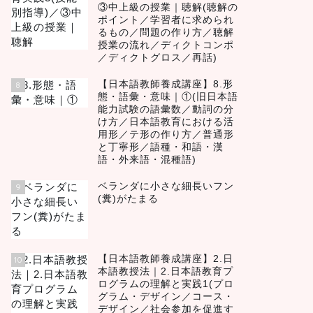
③中上級の授業｜聴解(聴解の
ポイント／学習者に求められ
るもの／問題の作り方／聴解
授業の流れ／ディクトコンポ
／ディクトグロス／再話)
【日本語教師養成講座】8.形
8
態・語彙・意味｜①(旧日本語
能力試験の語彙数／動詞の分
け方／日本語教育における活
用形／テ形の作り方／普通形
と丁寧形／語種・和語・漢
語・外来語・混種語)
ベランダに小さな細長いフン
9
(糞)がたまる
【日本語教師養成講座】2.日
10
本語教授法｜2.日本語教育プ
ログラムの理解と実践1(プロ
グラム・デザイン／コース・
デザイン／社会参加を促進す