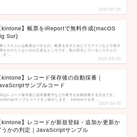
2021-07-25
kintone】帳票をiReportで無料作成(macOS
ig Sur)
務システムには帳票はつきもの。帳票を出すためにプラグインなどで毎月
用をかけたくないのが正直なところです。私が担当しているシステムで
、す …
2021-06-20
【kintone】レコード保存後の自動採番｜
avaScriptサンプルコード
回はレコード保存後に請求書番号などの番号を自動採番する方法です。
avaScriptサンプルコードをご紹介します。 kintoneでも自 …
2021-06-10
【kintone】レコードが新規登録・追加か更新か
どうかの判定｜JavaScriptサンプル