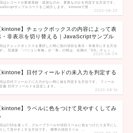
回はレコードが新規登録・追加なのか、更新なのかを判定する方法です。
avaScriptサンプルコードをご紹介します。 kintoneで登 …
2020-08-23
【kintone】チェックボックスの内容によって表
示・非表示を切り替える｜JavaScriptサンプル
回はチェックボックスを選択した時に別の項目を表示・非表示にする方法
す。 完成形 「パソコン有無」が「有」の時は、右側の「OS」チェッ …
2020-08-09
【kintone】日付フィールドの未入力を判定する
回は日付フィールドに入力がない時に値を判定する方法です。 フィール
定義 日付フィールドを設定します。 …
2020-08-16
【kintone】ラベルに色をつけて見やすくしてみ
る
回はCSSを使って、グループラベルや項目ラベルに色をつけたり太字にし
りして見やすくする方法です。 標準の項目ラベル …
2020-08-22