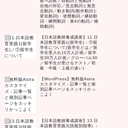
延べ語数／自動詞と他動詞・
自他の対応／意志動詞と無意
志動詞／動き動詞(動作動詞と
変化動詞)・状態動詞／継続動
詞・瞬間動詞・第4の動詞／補
助動詞)
【日本語教師養成講座】11.日
5
本語教育実践1(留学生)：①留
学生について(留学生とは／留
学生受入れ10万人計画／留学
生30万人計画／グローバル30
／留学生が受けるテスト／初
級・中級・上級の違い)
【WordPress】無料版Astra
6
カスタマイズ：記事一覧と個
別記事ページをスッキリかっ
こよく
【日本語教師養成講座】13.日
7
本語教育実践3(技能別指導) ：