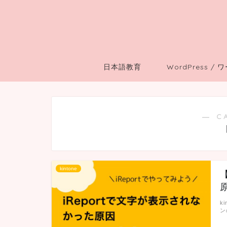
日本語教育
WordPress /
― C
kintone
原
k
ン