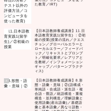
た教育／IRT)
【日本語教師養成講座】11.日
3
本語教育実践1(留学生) ：②初
級の授業(授業の流れ／クエス
チョン／グローバルエラーと
ローカルエラー／フィードバ
ック／リキャストとプロンプ
ト／明確化要求／レアリアと
生教材／インフォメーション
ギャップ／パターンプラクテ
ィス)
【日本語教師養成講座】8.形
4
態・語彙・意味｜②(語構成・
単純語・合成語・派生語・複
合語・畳語／統語構造・重複
構造・並列構造／理解語彙と
使用語彙(産出語彙)／基礎語
彙と基本語彙／異なり語数・