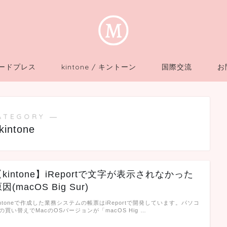
 ワードプレス
kintone / キントーン
国際交流
お
ATEGORY ―
kintone
【kintone】iReportで文字が表示されなかった
因(macOS Big Sur)
intoneで作成した業務システムの帳票はiReportで開発しています。パソコ
の買い替えでMacのOSバージョンが「macOS Hig …