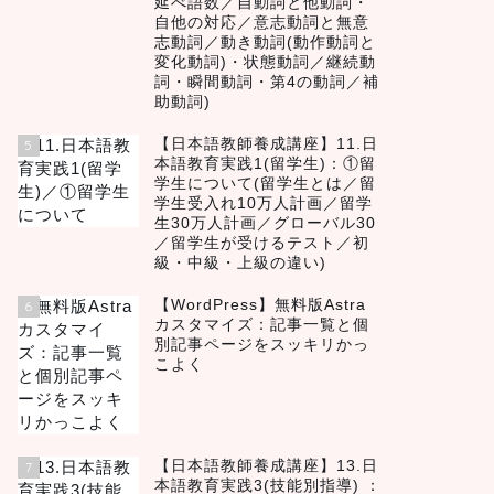
延べ語数／自動詞と他動詞・
自他の対応／意志動詞と無意
志動詞／動き動詞(動作動詞と
変化動詞)・状態動詞／継続動
詞・瞬間動詞・第4の動詞／補
助動詞)
【日本語教師養成講座】11.日
5
本語教育実践1(留学生)：①留
学生について(留学生とは／留
学生受入れ10万人計画／留学
生30万人計画／グローバル30
／留学生が受けるテスト／初
級・中級・上級の違い)
【WordPress】無料版Astra
6
カスタマイズ：記事一覧と個
別記事ページをスッキリかっ
こよく
【日本語教師養成講座】13.日
7
本語教育実践3(技能別指導) ：