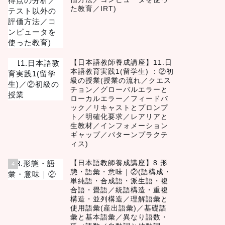
た教育／IRT)
【日本語教師養成講座】11.日
3
本語教育実践1(留学生) ：②初
級の授業(授業の流れ／クエス
チョン／グローバルエラーと
ローカルエラー／フィードバ
ック／リキャストとプロンプ
ト／明確化要求／レアリアと
生教材／インフォメーション
ギャップ／パターンプラクテ
ィス)
【日本語教師養成講座】8.形
4
態・語彙・意味｜②(語構成・
単純語・合成語・派生語・複
合語・畳語／統語構造・重複
構造・並列構造／理解語彙と
使用語彙(産出語彙)／基礎語
彙と基本語彙／異なり語数・