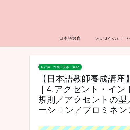
日本語教育
WordPress /
6.音声・音韻／文字・表記
【日本語教師養成講座】
｜4.アクセント・イン
規則／アクセントの型
ーション／プロミネン