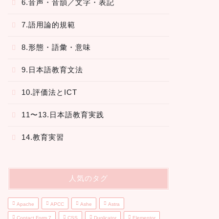
6.音声・音韻／文字・表記
7.語用論的規範
8.形態・語彙・意味
9.日本語教育文法
10.評価法とICT
11〜13.日本語教育実践
14.教育実習
人気のタグ
Apache
APCC
Ashe
Astra
Contact Form 7
CSS
Duplicator
Elementor