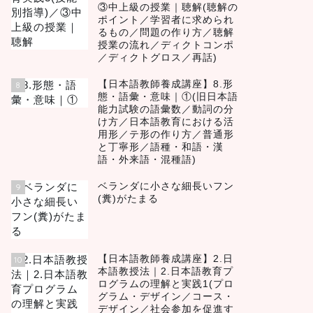
③中上級の授業｜聴解(聴解の
ポイント／学習者に求められ
るもの／問題の作り方／聴解
授業の流れ／ディクトコンポ
／ディクトグロス／再話)
【日本語教師養成講座】8.形
8
態・語彙・意味｜①(旧日本語
能力試験の語彙数／動詞の分
け方／日本語教育における活
用形／テ形の作り方／普通形
と丁寧形／語種・和語・漢
語・外来語・混種語)
ベランダに小さな細長いフン
9
(糞)がたまる
【日本語教師養成講座】2.日
10
本語教授法｜2.日本語教育プ
ログラムの理解と実践1(プロ
グラム・デザイン／コース・
デザイン／社会参加を促進す