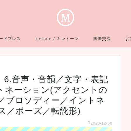
 ワードプレス
kintone / キントーン
国際交流
お
6.音声・音韻／文字・表記
トネーション(アクセントの
／プロソディー／イントネ
ス／ポーズ／転訛形)
2020-12-30