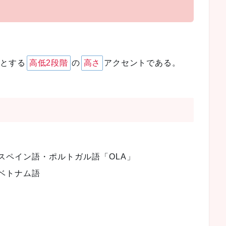
位とする
高低2段階
の
高さ
アクセントである。
スペイン語・ポルトガル語「OLA」
ベトナム語