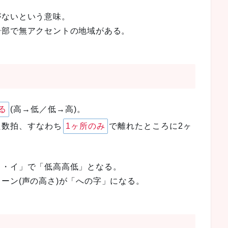
がないという意味。
一部で無アクセントの地域がある。
る
(高→低／低→高)。
た数拍、すなわち
1ヶ所のみ
で離れたところに2ヶ
ヒ・イ」で「低高高低」となる。
ーン(声の高さ)が「への字」になる。