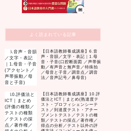
よく読まれている記事
【日本語教師養成講座】6.音
1
声・音韻／文字・表記｜1.母
音・子音(口腔断面図 ／声帯振
動／有声音と無声音／特殊拍
／母音と子音／調音点／調音
法／音声記号／鼻母音)
【日本語教師養成講座】10.評
2
価法とICT｜まとめ(熟達度テ
スト・プロフィシェンシーテ
スト／到達度テスト・アチー
ブメントテスト／テストの種
類／テストの採点／著作権／
得点の分析／テスト以外の評
価方法／コンピュータを使っ