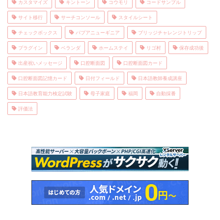
カスタマイズ
キントーン
コウモリ
コードサンプル
サイト移行
サーチコンソール
スタイルシート
チェックボックス
パプアニューギニア
ブリッジチャレンジトリップ
プラグイン
ベランダ
ホームステイ
リゴ村
保存成功後
出産祝いメッセージ
口腔断面図
口腔断面図カード
口腔断面図記憶カード
日付フィールド
日本語教師養成講座
日本語教育能力検定試験
母子家庭
福岡
自動採番
評価法