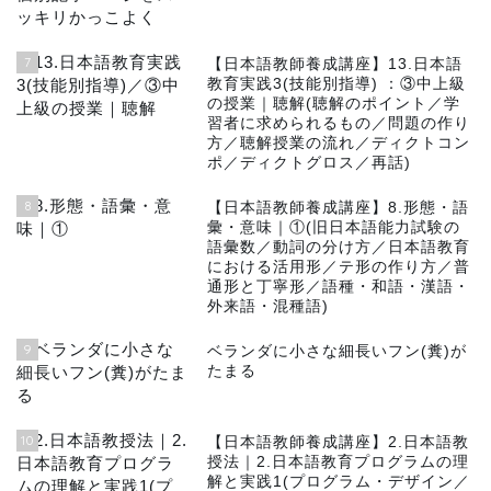
7
【日本語教師養成講座】13.日本語
教育実践3(技能別指導) ：③中上級
の授業｜聴解(聴解のポイント／学
習者に求められるもの／問題の作り
方／聴解授業の流れ／ディクトコン
ポ／ディクトグロス／再話)
8
【日本語教師養成講座】8.形態・語
彙・意味｜①(旧日本語能力試験の
語彙数／動詞の分け方／日本語教育
における活用形／テ形の作り方／普
通形と丁寧形／語種・和語・漢語・
外来語・混種語)
9
ベランダに小さな細長いフン(糞)が
たまる
10
【日本語教師養成講座】2.日本語教
授法｜2.日本語教育プログラムの理
解と実践1(プログラム・デザイン／