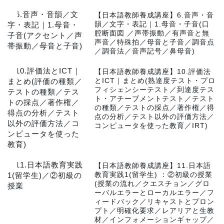
1
【日本語教師養成講座】6.音声・音
韻／文字・表記｜1.母音・子音(口
腔断面図 ／声帯振動／有声音と無
声音／特殊拍／母音と子音／調音点
／調音法／音声記号／鼻母音)
2
【日本語教師養成講座】10.評価法
とICT｜まとめ(熟達度テスト・プロ
フィシェンシーテスト／到達度テス
ト・アチーブメントテスト／テスト
の種類／テストの採点／著作権／得
点の分析／テスト以外の評価方法／
コンピュータを使った教育／IRT)
3
【日本語教師養成講座】11.日本語
教育実践1(留学生) ：②初級の授業
(授業の流れ／クエスチョン／グロ
ーバルエラーとローカルエラー／フ
ィードバック／リキャストとプロン
プト／明確化要求／レアリアと生教
材／インフォメーションギャップ／