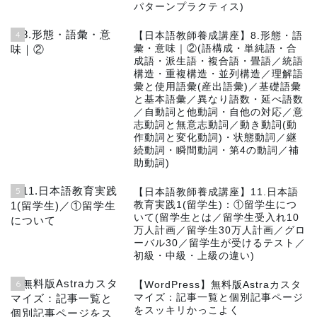
パターンプラクティス)
4
【日本語教師養成講座】8.形態・語
彙・意味｜②(語構成・単純語・合
成語・派生語・複合語・畳語／統語
構造・重複構造・並列構造／理解語
彙と使用語彙(産出語彙)／基礎語彙
と基本語彙／異なり語数・延べ語数
／自動詞と他動詞・自他の対応／意
志動詞と無意志動詞／動き動詞(動
作動詞と変化動詞)・状態動詞／継
続動詞・瞬間動詞・第4の動詞／補
助動詞)
5
【日本語教師養成講座】11.日本語
教育実践1(留学生)：①留学生につ
いて(留学生とは／留学生受入れ10
万人計画／留学生30万人計画／グロ
ーバル30／留学生が受けるテスト／
初級・中級・上級の違い)
6
【WordPress】無料版Astraカスタ
マイズ：記事一覧と個別記事ページ
をスッキリかっこよく