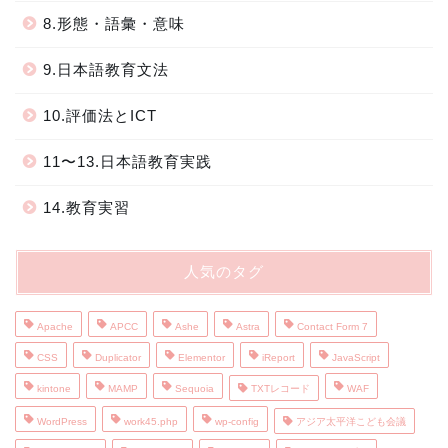
8.形態・語彙・意味
9.日本語教育文法
10.評価法とICT
11〜13.日本語教育実践
14.教育実習
人気のタグ
Apache
APCC
Ashe
Astra
Contact Form 7
CSS
Duplicator
Elementor
iReport
JavaScript
kintone
MAMP
Sequoia
TXTレコード
WAF
WordPress
work45.php
wp-config
アジア太平洋こども会議