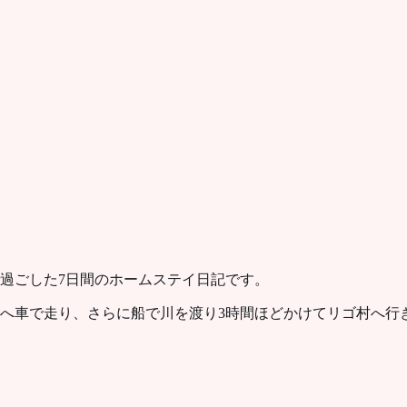
過ごした7日間のホームステイ日記です。
東へ車で走り、さらに船で川を渡り3時間ほどかけてリゴ村へ行