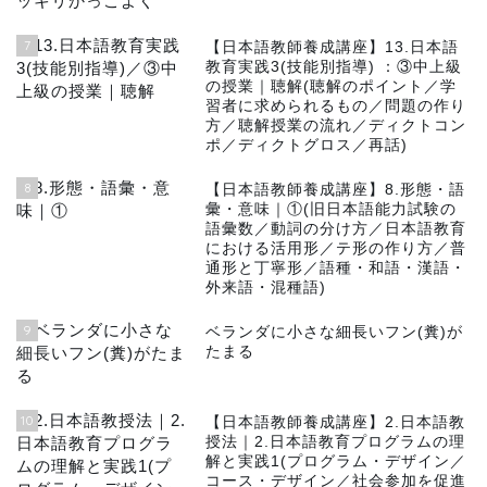
7
【日本語教師養成講座】13.日本語
教育実践3(技能別指導) ：③中上級
の授業｜聴解(聴解のポイント／学
習者に求められるもの／問題の作り
方／聴解授業の流れ／ディクトコン
ポ／ディクトグロス／再話)
8
【日本語教師養成講座】8.形態・語
彙・意味｜①(旧日本語能力試験の
語彙数／動詞の分け方／日本語教育
における活用形／テ形の作り方／普
通形と丁寧形／語種・和語・漢語・
外来語・混種語)
9
ベランダに小さな細長いフン(糞)が
たまる
10
【日本語教師養成講座】2.日本語教
授法｜2.日本語教育プログラムの理
解と実践1(プログラム・デザイン／
コース・デザイン／社会参加を促進