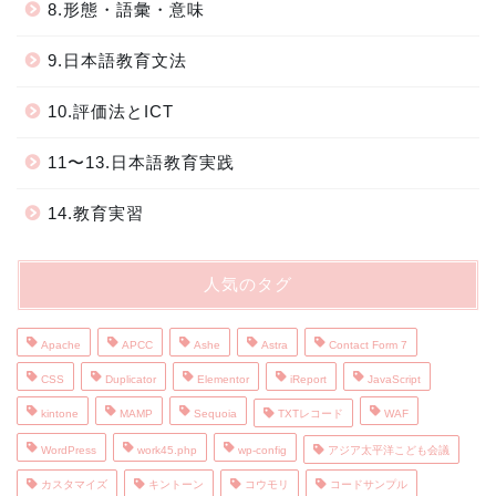
8.形態・語彙・意味
9.日本語教育文法
10.評価法とICT
11〜13.日本語教育実践
14.教育実習
人気のタグ
Apache
APCC
Ashe
Astra
Contact Form 7
CSS
Duplicator
Elementor
iReport
JavaScript
kintone
MAMP
Sequoia
TXTレコード
WAF
WordPress
work45.php
wp-config
アジア太平洋こども会議
カスタマイズ
キントーン
コウモリ
コードサンプル