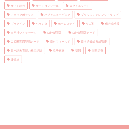
サイト移行
サーチコンソール
スタイルシート
チェックボックス
パプアニューギニア
ブリッジチャレンジトリップ
プラグイン
ベランダ
ホームステイ
リゴ村
保存成功後
出産祝いメッセージ
口腔断面図
口腔断面図カード
口腔断面図記憶カード
日付フィールド
日本語教師養成講座
日本語教育能力検定試験
母子家庭
福岡
自動採番
評価法