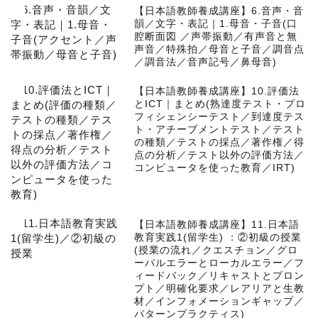
1
【日本語教師養成講座】6.音声・音
韻／文字・表記｜1.母音・子音(口
腔断面図 ／声帯振動／有声音と無
声音／特殊拍／母音と子音／調音点
／調音法／音声記号／鼻母音)
2
【日本語教師養成講座】10.評価法
とICT｜まとめ(熟達度テスト・プロ
フィシェンシーテスト／到達度テス
ト・アチーブメントテスト／テスト
の種類／テストの採点／著作権／得
点の分析／テスト以外の評価方法／
コンピュータを使った教育／IRT)
3
【日本語教師養成講座】11.日本語
教育実践1(留学生) ：②初級の授業
(授業の流れ／クエスチョン／グロ
ーバルエラーとローカルエラー／フ
ィードバック／リキャストとプロン
プト／明確化要求／レアリアと生教
材／インフォメーションギャップ／
パターンプラクティス)