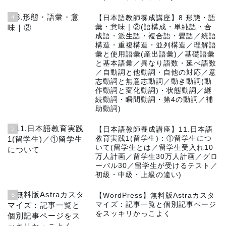
4
【日本語教師養成講座】8.形態・語
彙・意味｜②(語構成・単純語・合
成語・派生語・複合語・畳語／統語
構造・重複構造・並列構造／理解語
彙と使用語彙(産出語彙)／基礎語彙
と基本語彙／異なり語数・延べ語数
／自動詞と他動詞・自他の対応／意
志動詞と無意志動詞／動き動詞(動
作動詞と変化動詞)・状態動詞／継
続動詞・瞬間動詞・第4の動詞／補
助動詞)
5
【日本語教師養成講座】11.日本語
教育実践1(留学生)：①留学生につ
いて(留学生とは／留学生受入れ10
万人計画／留学生30万人計画／グロ
ーバル30／留学生が受けるテスト／
初級・中級・上級の違い)
6
【WordPress】無料版Astraカスタ
マイズ：記事一覧と個別記事ページ
をスッキリかっこよく