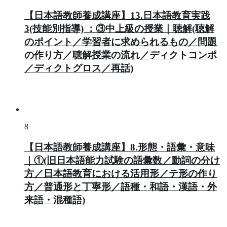
【日本語教師養成講座】13.日本語教育実践
3(技能別指導) ：③中上級の授業｜聴解(聴解
のポイント／学習者に求められるもの／問題
の作り方／聴解授業の流れ／ディクトコンポ
／ディクトグロス／再話)
8
【日本語教師養成講座】8.形態・語彙・意味
｜①(旧日本語能力試験の語彙数／動詞の分け
方／日本語教育における活用形／テ形の作り
方／普通形と丁寧形／語種・和語・漢語・外
来語・混種語)