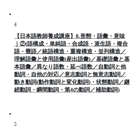
4
【日本語教師養成講座】8.形態・語彙・意味
｜②(語構成・単純語・合成語・派生語・複合
語・畳語／統語構造・重複構造・並列構造／
理解語彙と使用語彙(産出語彙)／基礎語彙と基
本語彙／異なり語数・延べ語数／自動詞と他
動詞・自他の対応／意志動詞と無意志動詞／
動き動詞(動作動詞と変化動詞)・状態動詞／継
続動詞・瞬間動詞・第4の動詞／補助動詞)
5