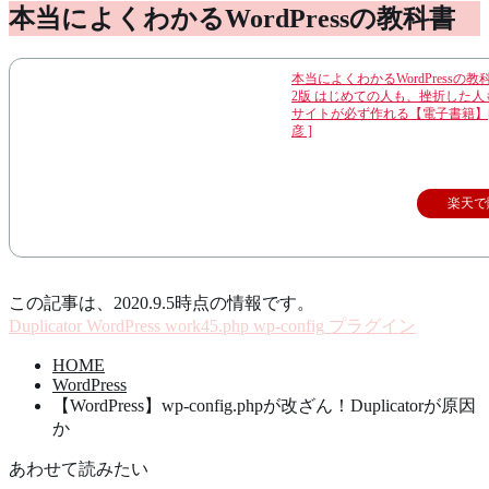
本当によくわかるWordPressの教科書
本当によくわかるWordPressの
2版 はじめての人も、挫折した人
サイトが必ず作れる【電子書籍】[
彦 ]
楽天で
この記事は、2020.9.5時点の情報です。
Duplicator
WordPress
work45.php
wp-config
プラグイン
HOME
WordPress
【WordPress】wp-config.phpが改ざん！Duplicatorが原因
か
あわせて読みたい