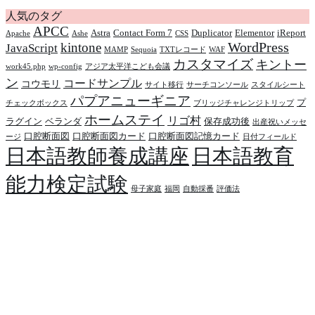
人気のタグ
APCC
Astra
Contact Form 7
Duplicator
Elementor
iReport
Apache
Ashe
CSS
WordPress
kintone
JavaScript
MAMP
Sequoia
TXTレコード
WAF
カスタマイズ
キントー
work45.php
wp-config
アジア太平洋こども会議
ン
コードサンプル
コウモリ
サイト移行
サーチコンソール
スタイルシート
パプアニューギニア
プ
チェックボックス
ブリッジチャレンジトリップ
ホームステイ
リゴ村
ラグイン
ベランダ
保存成功後
出産祝いメッセ
口腔断面図
口腔断面図カード
口腔断面図記憶カード
ージ
日付フィールド
日本語教師養成講座
日本語教育
能力検定試験
母子家庭
福岡
自動採番
評価法