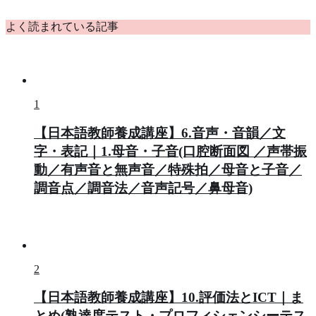
よく読まれている記事
1
【日本語教師養成講座】6.音声・音韻／文
字・表記｜1.母音・子音(口腔断面図 ／声帯振
動／有声音と無声音／特殊拍／母音と子音／
調音点／調音法／音声記号／鼻母音)
2
【日本語教師養成講座】10.評価法とICT｜ま
とめ(熟達度テスト・プロフィシェンシーテス