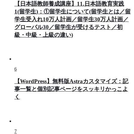
【日本語教師養成講座】11.日本語教育実践
1(留学生)：①留学生について(留学生とは／留
学生受入れ10万人計画／留学生30万人計画／
グローバル30／留学生が受けるテスト／初
級・中級・上級の違い)
6
【WordPress】無料版Astraカスタマイズ：記
事一覧と個別記事ページをスッキリかっこよ
く
7