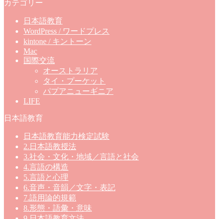
カテゴリー
日本語教育
WordPress / ワードプレス
kintone / キントーン
Mac
国際交流
オーストラリア
タイ・プーケット
パプアニューギニア
LIFE
日本語教育
日本語教育能力検定試験
2.日本語教授法
3.社会・文化・地域／言語と社会
4.言語の構造
5.言語と心理
6.音声・音韻／文字・表記
7.語用論的規範
8.形態・語彙・意味
9.日本語教育文法