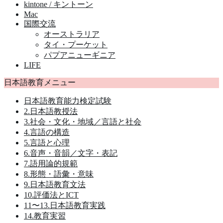
kintone / キントーン
Mac
国際交流
オーストラリア
タイ・プーケット
パプアニューギニア
LIFE
日本語教育メニュー
日本語教育能力検定試験
2.日本語教授法
3.社会・文化・地域／言語と社会
4.言語の構造
5.言語と心理
6.音声・音韻／文字・表記
7.語用論的規範
8.形態・語彙・意味
9.日本語教育文法
10.評価法とICT
11〜13.日本語教育実践
14.教育実習