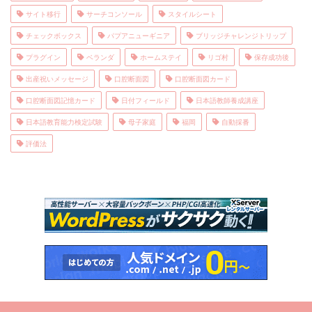
サイト移行
サーチコンソール
スタイルシート
チェックボックス
パプアニューギニア
ブリッジチャレンジトリップ
プラグイン
ベランダ
ホームステイ
リゴ村
保存成功後
出産祝いメッセージ
口腔断面図
口腔断面図カード
口腔断面図記憶カード
日付フィールド
日本語教師養成講座
日本語教育能力検定試験
母子家庭
福岡
自動採番
評価法