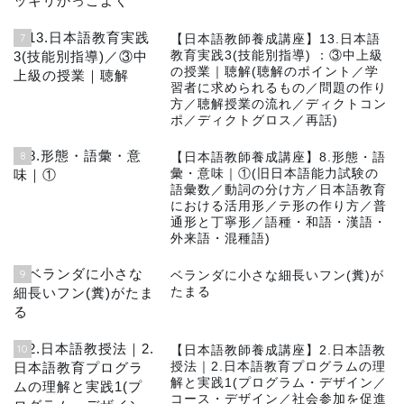
7
【日本語教師養成講座】13.日本語
教育実践3(技能別指導) ：③中上級
の授業｜聴解(聴解のポイント／学
習者に求められるもの／問題の作り
方／聴解授業の流れ／ディクトコン
ポ／ディクトグロス／再話)
8
【日本語教師養成講座】8.形態・語
彙・意味｜①(旧日本語能力試験の
語彙数／動詞の分け方／日本語教育
における活用形／テ形の作り方／普
通形と丁寧形／語種・和語・漢語・
外来語・混種語)
9
ベランダに小さな細長いフン(糞)が
たまる
10
【日本語教師養成講座】2.日本語教
授法｜2.日本語教育プログラムの理
解と実践1(プログラム・デザイン／
コース・デザイン／社会参加を促進