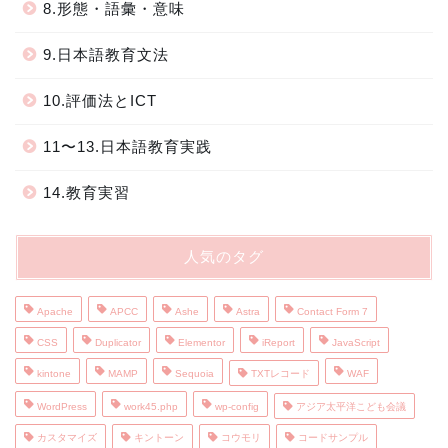
8.形態・語彙・意味
9.日本語教育文法
10.評価法とICT
11〜13.日本語教育実践
14.教育実習
人気のタグ
Apache
APCC
Ashe
Astra
Contact Form 7
CSS
Duplicator
Elementor
iReport
JavaScript
kintone
MAMP
Sequoia
TXTレコード
WAF
WordPress
work45.php
wp-config
アジア太平洋こども会議
カスタマイズ
キントーン
コウモリ
コードサンプル