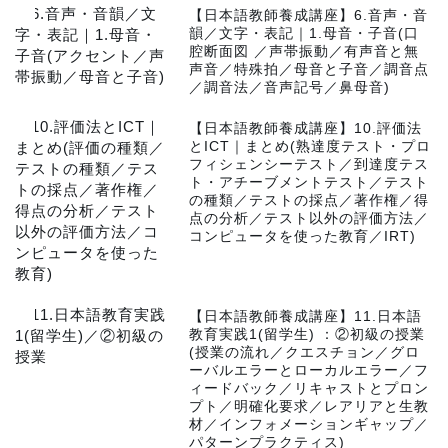
1
【日本語教師養成講座】6.音声・音
韻／文字・表記｜1.母音・子音(口
腔断面図 ／声帯振動／有声音と無
声音／特殊拍／母音と子音／調音点
／調音法／音声記号／鼻母音)
2
【日本語教師養成講座】10.評価法
とICT｜まとめ(熟達度テスト・プロ
フィシェンシーテスト／到達度テス
ト・アチーブメントテスト／テスト
の種類／テストの採点／著作権／得
点の分析／テスト以外の評価方法／
コンピュータを使った教育／IRT)
3
【日本語教師養成講座】11.日本語
教育実践1(留学生) ：②初級の授業
(授業の流れ／クエスチョン／グロ
ーバルエラーとローカルエラー／フ
ィードバック／リキャストとプロン
プト／明確化要求／レアリアと生教
材／インフォメーションギャップ／
パターンプラクティス)