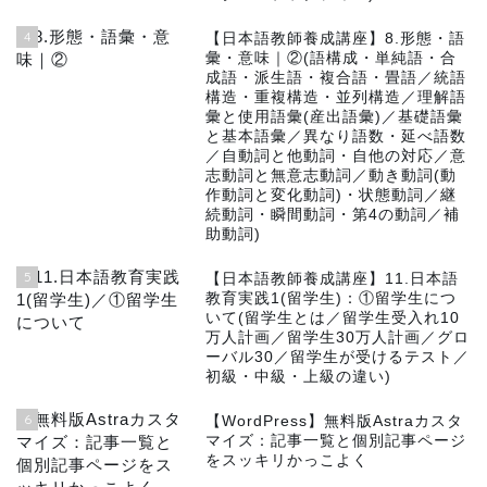
4
【日本語教師養成講座】8.形態・語
彙・意味｜②(語構成・単純語・合
成語・派生語・複合語・畳語／統語
構造・重複構造・並列構造／理解語
彙と使用語彙(産出語彙)／基礎語彙
と基本語彙／異なり語数・延べ語数
／自動詞と他動詞・自他の対応／意
志動詞と無意志動詞／動き動詞(動
作動詞と変化動詞)・状態動詞／継
続動詞・瞬間動詞・第4の動詞／補
助動詞)
5
【日本語教師養成講座】11.日本語
教育実践1(留学生)：①留学生につ
いて(留学生とは／留学生受入れ10
万人計画／留学生30万人計画／グロ
ーバル30／留学生が受けるテスト／
初級・中級・上級の違い)
6
【WordPress】無料版Astraカスタ
マイズ：記事一覧と個別記事ページ
をスッキリかっこよく