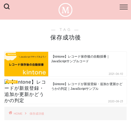
― TAG ―
保存成功後
kintone
【kintone】レコード保存後の自動採番｜
JavaScriptサンプルコード
2021-06-10
kintone
【kintone】レコードが新規登録・追加か更新かど
うかの判定｜JavaScriptサンプル
2020-08-23
HOME
保存成功後