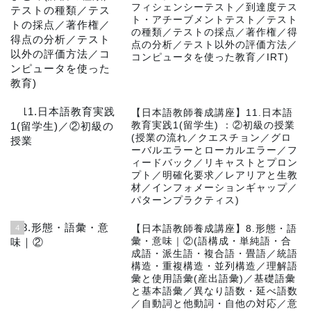
フィシェンシーテスト／到達度テス
ト・アチーブメントテスト／テスト
の種類／テストの採点／著作権／得
点の分析／テスト以外の評価方法／
コンピュータを使った教育／IRT)
3
【日本語教師養成講座】11.日本語
教育実践1(留学生) ：②初級の授業
(授業の流れ／クエスチョン／グロ
ーバルエラーとローカルエラー／フ
ィードバック／リキャストとプロン
プト／明確化要求／レアリアと生教
材／インフォメーションギャップ／
パターンプラクティス)
4
【日本語教師養成講座】8.形態・語
彙・意味｜②(語構成・単純語・合
成語・派生語・複合語・畳語／統語
構造・重複構造・並列構造／理解語
彙と使用語彙(産出語彙)／基礎語彙
と基本語彙／異なり語数・延べ語数
／自動詞と他動詞・自他の対応／意