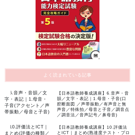
よく読まれている記事
1
【日本語教師養成講座】6.音声・音
韻／文字・表記｜1.母音・子音(口
腔断面図 ／声帯振動／有声音と無
声音／特殊拍／母音と子音／調音点
／調音法／音声記号／鼻母音)
2
【日本語教師養成講座】10.評価法
とICT｜まとめ(熟達度テスト・プロ