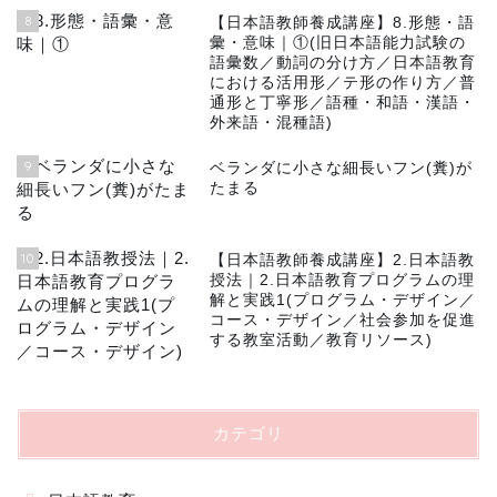
8
【日本語教師養成講座】8.形態・語
彙・意味｜①(旧日本語能力試験の
語彙数／動詞の分け方／日本語教育
における活用形／テ形の作り方／普
通形と丁寧形／語種・和語・漢語・
外来語・混種語)
9
ベランダに小さな細長いフン(糞)が
たまる
10
【日本語教師養成講座】2.日本語教
授法｜2.日本語教育プログラムの理
解と実践1(プログラム・デザイン／
コース・デザイン／社会参加を促進
する教室活動／教育リソース)
カテゴリ