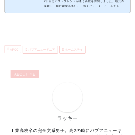
2日目はホストフレンドが通う高校を訪問しました。地元の
生徒と一緒に授業を受けたり遊んだりしました。ホストフ
レンドが通う高校へこの日は高校で授業を受けました！い
や、ふつーに遅刻！みんなに笑われた(笑)教室はこんな感
じなんだね制服はこれ！生徒の雰囲気とかやる事とかあん
まり日本と変わらなくておもしろかった(ふざけることも一
緒)職員室でキュウリだされた！めちゃくちゃ甘いって散々
言われてかなり期待したけど、食べてみたらふつーのキュ
ウリ！みんなで別の学校に移動ここでバレーした時コケて
ひじを怪我した(涙)水切り大…
APCC
パプアニューギニア
ホームステイ
ABOUT ME
ラッキー
工業高校卒の完全文系男子。高2の時にパプアニューギ