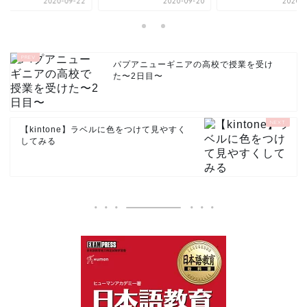
2020-09-22
2020-09-20
2020-0
パプアニューギニアの高校で授業を受け
た〜2日目〜
【kintone】ラベルに色をつけて見やすく
してみる