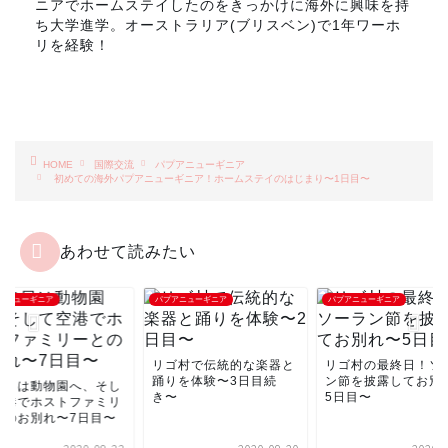
ニアでホームステイしたのをきっかけに海外に興味を持
ち大学進学。オーストラリア(ブリスベン)で1年ワーホ
リを経験！
HOME
国際交流
パプアニューギニア
初めての海外パプアニューギニア！ホームステイのはじまり〜1日目〜
あわせて読みたい
アニューギニア
パプアニューギニア
パプアニューギニア
リゴ村で伝統的な楽器と
リゴ村の最終日！ソ
踊りを体験〜3日目続
ン節を披露してお別
終日は動物園へ、そし
き〜
5日目〜
空港でホストファミリ
とのお別れ〜7日目〜