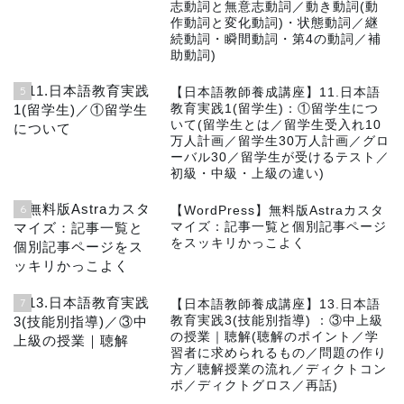
志動詞と無意志動詞／動き動詞(動
作動詞と変化動詞)・状態動詞／継
続動詞・瞬間動詞・第4の動詞／補
助動詞)
5
【日本語教師養成講座】11.日本語
教育実践1(留学生)：①留学生につ
いて(留学生とは／留学生受入れ10
万人計画／留学生30万人計画／グロ
ーバル30／留学生が受けるテスト／
初級・中級・上級の違い)
6
【WordPress】無料版Astraカスタ
マイズ：記事一覧と個別記事ページ
をスッキリかっこよく
7
【日本語教師養成講座】13.日本語
教育実践3(技能別指導) ：③中上級
の授業｜聴解(聴解のポイント／学
習者に求められるもの／問題の作り
方／聴解授業の流れ／ディクトコン
ポ／ディクトグロス／再話)