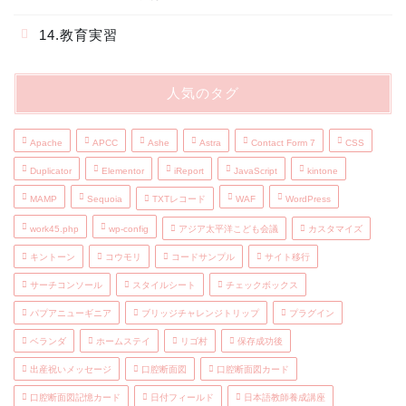
14.教育実習
人気のタグ
Apache
APCC
Ashe
Astra
Contact Form 7
CSS
Duplicator
Elementor
iReport
JavaScript
kintone
MAMP
Sequoia
TXTレコード
WAF
WordPress
work45.php
wp-config
アジア太平洋こども会議
カスタマイズ
キントーン
コウモリ
コードサンプル
サイト移行
サーチコンソール
スタイルシート
チェックボックス
パプアニューギニア
ブリッジチャレンジトリップ
プラグイン
ベランダ
ホームステイ
リゴ村
保存成功後
出産祝いメッセージ
口腔断面図
口腔断面図カード
口腔断面図記憶カード
日付フィールド
日本語教師養成講座