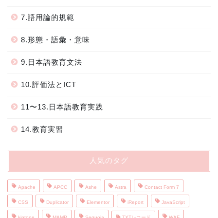
7.語用論的規範
8.形態・語彙・意味
9.日本語教育文法
10.評価法とICT
11〜13.日本語教育実践
14.教育実習
人気のタグ
Apache
APCC
Ashe
Astra
Contact Form 7
CSS
Duplicator
Elementor
iReport
JavaScript
kintone
MAMP
Sequoia
TXTレコード
WAF