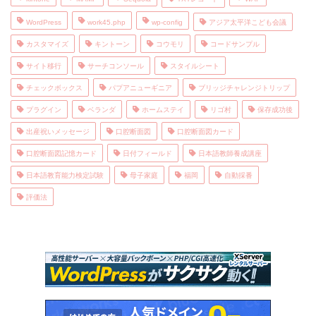
WordPress
work45.php
wp-config
アジア太平洋こども会議
カスタマイズ
キントーン
コウモリ
コードサンプル
サイト移行
サーチコンソール
スタイルシート
チェックボックス
パプアニューギニア
ブリッジチャレンジトリップ
プラグイン
ベランダ
ホームステイ
リゴ村
保存成功後
出産祝いメッセージ
口腔断面図
口腔断面図カード
口腔断面図記憶カード
日付フィールド
日本語教師養成講座
日本語教育能力検定試験
母子家庭
福岡
自動採番
評価法