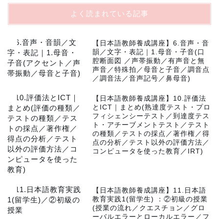
よく読まれている記事
1
【日本語教師養成講座】6.音声・音
韻／文字・表記｜1.母音・子音(口
腔断面図 ／声帯振動／有声音と無
声音／特殊拍／母音と子音／調音点
／調音法／音声記号／鼻母音)
2
【日本語教師養成講座】10.評価法
とICT｜まとめ(熟達度テスト・プロ
フィシェンシーテスト／到達度テス
ト・アチーブメントテスト／テスト
の種類／テストの採点／著作権／得
点の分析／テスト以外の評価方法／
コンピュータを使った教育／IRT)
3
【日本語教師養成講座】11.日本語
教育実践1(留学生) ：②初級の授業
(授業の流れ／クエスチョン／グロ
ーバルエラーとローカルエラー／フ