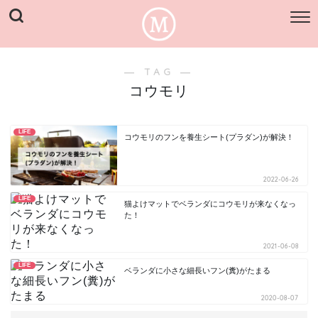
― TAG ―
コウモリ
LIFE
コウモリのフンを養生シート(プラダン)が解決！
2022-06-26
LIFE
猫よけマットでベランダにコウモリが来なくなっ
た！
2021-06-08
LIFE
ベランダに小さな細長いフン(糞)がたまる
2020-08-07