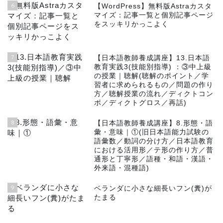
6
【WordPress】無料版Astraカスタ
マイズ：記事一覧と個別記事ページ
をスッキリかっこよく
7
【日本語教師養成講座】13.日本語
教育実践3(技能別指導) ：③中上級
の授業｜聴解(聴解のポイント／学
習者に求められるもの／問題の作り
方／聴解授業の流れ／ディクトコン
ポ／ディクトグロス／再話)
8
【日本語教師養成講座】8.形態・語
彙・意味｜①(旧日本語能力試験の
語彙数／動詞の分け方／日本語教育
における活用形／テ形の作り方／普
通形と丁寧形／語種・和語・漢語・
外来語・混種語)
9
ベランダに小さな細長いフン(糞)が
たまる