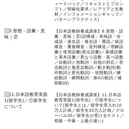
ィードバック／リキャストとプロン
プト／明確化要求／レアリアと生教
材／インフォメーションギャップ／
パターンプラクティス)
4
【日本語教師養成講座】8.形態・語
彙・意味｜②(語構成・単純語・合
成語・派生語・複合語・畳語／統語
構造・重複構造・並列構造／理解語
彙と使用語彙(産出語彙)／基礎語彙
と基本語彙／異なり語数・延べ語数
／自動詞と他動詞・自他の対応／意
志動詞と無意志動詞／動き動詞(動
作動詞と変化動詞)・状態動詞／継
続動詞・瞬間動詞・第4の動詞／補
助動詞)
5
【日本語教師養成講座】11.日本語
教育実践1(留学生)：①留学生につ
いて(留学生とは／留学生受入れ10
万人計画／留学生30万人計画／グロ
ーバル30／留学生が受けるテスト／
初級・中級・上級の違い)