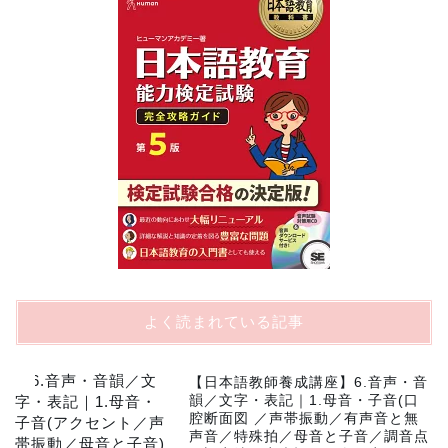
よく読まれている記事
1
【日本語教師養成講座】6.音声・音
韻／文字・表記｜1.母音・子音(口
腔断面図 ／声帯振動／有声音と無
声音／特殊拍／母音と子音／調音点