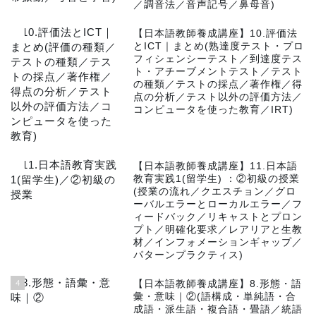
／調音法／音声記号／鼻母音)
2
【日本語教師養成講座】10.評価法
とICT｜まとめ(熟達度テスト・プロ
フィシェンシーテスト／到達度テス
ト・アチーブメントテスト／テスト
の種類／テストの採点／著作権／得
点の分析／テスト以外の評価方法／
コンピュータを使った教育／IRT)
3
【日本語教師養成講座】11.日本語
教育実践1(留学生) ：②初級の授業
(授業の流れ／クエスチョン／グロ
ーバルエラーとローカルエラー／フ
ィードバック／リキャストとプロン
プト／明確化要求／レアリアと生教
材／インフォメーションギャップ／
パターンプラクティス)
4
【日本語教師養成講座】8.形態・語
彙・意味｜②(語構成・単純語・合
成語・派生語・複合語・畳語／統語