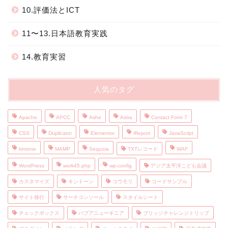
10.評価法とICT
11〜13.日本語教育実践
14.教育実習
人気のタグ
Apache
APCC
Ashe
Astra
Contact Form 7
CSS
Duplicator
Elementor
iReport
JavaScript
kintone
MAMP
Sequoia
TXTレコード
WAF
WordPress
work45.php
wp-config
アジア太平洋こども会議
カスタマイズ
キントーン
コウモリ
コードサンプル
サイト移行
サーチコンソール
スタイルシート
チェックボックス
パプアニューギニア
ブリッジチャレンジトリップ