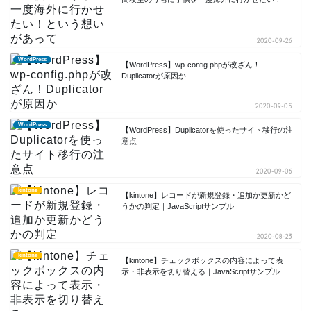
2020-09-26
WordPress
【WordPress】wp-config.phpが改ざん！
Duplicatorが原因か
2020-09-05
WordPress
【WordPress】Duplicatorを使ったサイト移行の注
意点
2020-09-06
kintone
【kintone】レコードが新規登録・追加か更新かど
うかの判定｜JavaScriptサンプル
2020-08-23
kintone
【kintone】チェックボックスの内容によって表
示・非表示を切り替える｜JavaScriptサンプル