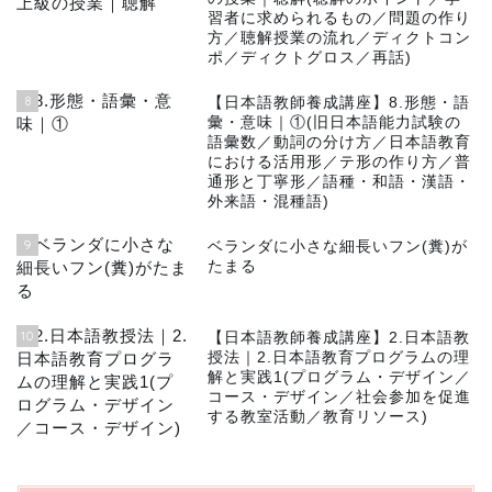
習者に求められるもの／問題の作り
方／聴解授業の流れ／ディクトコン
ポ／ディクトグロス／再話)
8
【日本語教師養成講座】8.形態・語
彙・意味｜①(旧日本語能力試験の
語彙数／動詞の分け方／日本語教育
における活用形／テ形の作り方／普
通形と丁寧形／語種・和語・漢語・
外来語・混種語)
9
ベランダに小さな細長いフン(糞)が
たまる
10
【日本語教師養成講座】2.日本語教
授法｜2.日本語教育プログラムの理
解と実践1(プログラム・デザイン／
コース・デザイン／社会参加を促進
する教室活動／教育リソース)