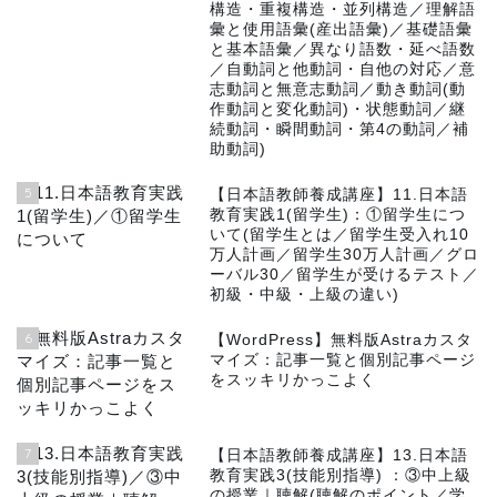
構造・重複構造・並列構造／理解語
彙と使用語彙(産出語彙)／基礎語彙
と基本語彙／異なり語数・延べ語数
／自動詞と他動詞・自他の対応／意
志動詞と無意志動詞／動き動詞(動
作動詞と変化動詞)・状態動詞／継
続動詞・瞬間動詞・第4の動詞／補
助動詞)
5
【日本語教師養成講座】11.日本語
教育実践1(留学生)：①留学生につ
いて(留学生とは／留学生受入れ10
万人計画／留学生30万人計画／グロ
ーバル30／留学生が受けるテスト／
初級・中級・上級の違い)
6
【WordPress】無料版Astraカスタ
マイズ：記事一覧と個別記事ページ
をスッキリかっこよく
7
【日本語教師養成講座】13.日本語
教育実践3(技能別指導) ：③中上級
の授業｜聴解(聴解のポイント／学